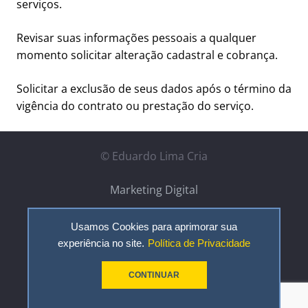
serviços.
Revisar suas informações pessoais a qualquer
momento solicitar alteração cadastral e cobrança.
Solicitar a exclusão de seus dados após o término da
vigência do contrato ou prestação do serviço.
© Eduardo Lima Cria
Marketing Digital
Portfólio
Usamos Cookies para aprimorar sua
experiência no site.
Política de Privacidade
Contato
Política de Recursos
CONTINUAR
Política de Privacidade