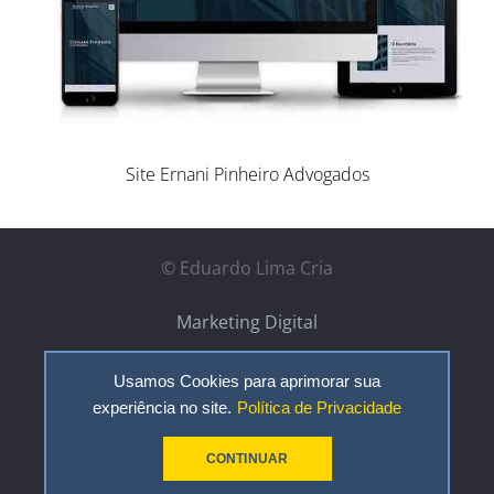
Site Ernani Pinheiro Advogados
© Eduardo Lima Cria
Marketing Digital
Portfólio
Usamos Cookies para aprimorar sua
experiência no site.
Política de Privacidade
Contato
Política de Recursos
CONTINUAR