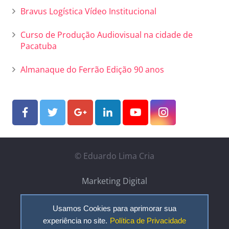
Bravus Logística Vídeo Institucional
Curso de Produção Audiovisual na cidade de
Pacatuba
Almanaque do Ferrão Edição 90 anos
© Eduardo Lima Cria
Marketing Digital
Portfólio
Usamos Cookies para aprimorar sua
experiência no site.
Política de Privacidade
Contato